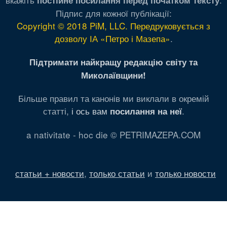
постійне посилання перед початком тексту
Підпис для кожної публікації:
Copyright © 2018 PiM, LLC. Передруковується з
дозволу ІА «Петро і Мазепа»
.
Підтримати найкращу редакцію світу та
Миколаївщини!
Більше правил та канонів ми виклали в окремій
статті,
і ось вам
.
посилання на неї
a nativitate - hoc die © PETRIMAZEPA.COM
статьи + новости
,
только статьи
и
только новости