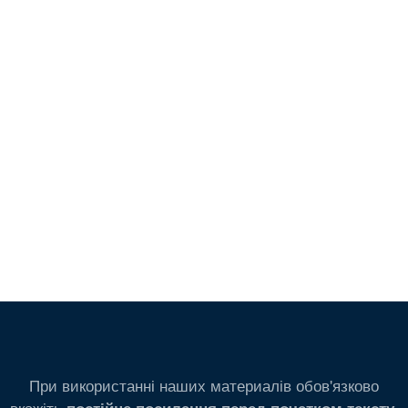
При використанні наших материалів обов'язково
вкажіть
.