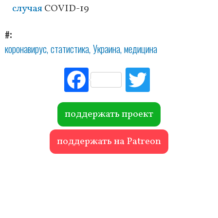
случая
COVID-19
#
коронавирус
статистика
Украина
медицина
Fac
Tw
ebo
itte
ok
r
поддержать проект
поддержать на Patreon