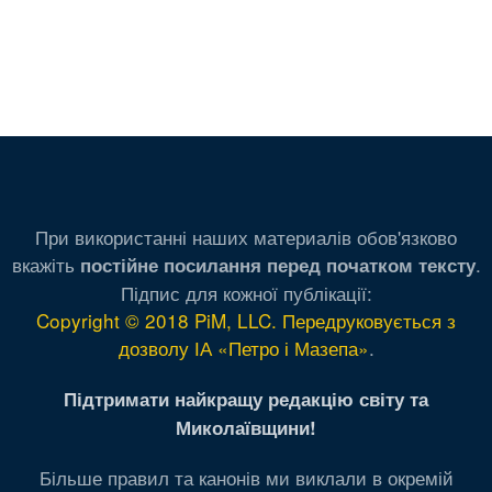
При використанні наших материалів обов'язково
вкажіть
.
постійне посилання перед початком тексту
Підпис для кожної публікації:
Copyright © 2018 PiM, LLC. Передруковується з
дозволу ІА «Петро і Мазепа»
.
Підтримати найкращу редакцію світу та
Миколаївщини!
Більше правил та канонів ми виклали в окремій