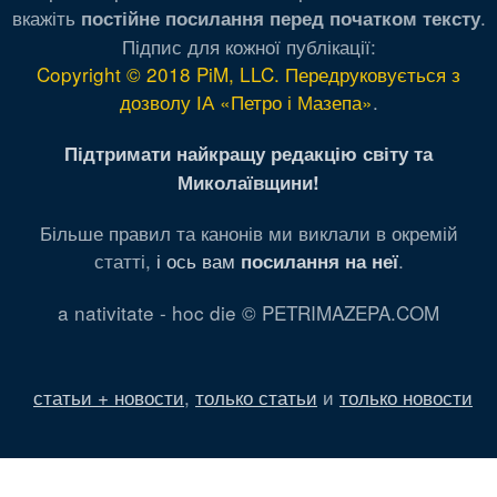
вкажіть
.
постійне посилання перед початком тексту
Підпис для кожної публікації:
Copyright © 2018 PiM, LLC. Передруковується з
дозволу ІА «Петро і Мазепа»
.
Підтримати найкращу редакцію світу та
Миколаївщини!
Більше правил та канонів ми виклали в окремій
статті,
і ось вам
.
посилання на неї
a nativitate - hoc die © PETRIMAZEPA.COM
статьи + новости
,
только статьи
и
только новости