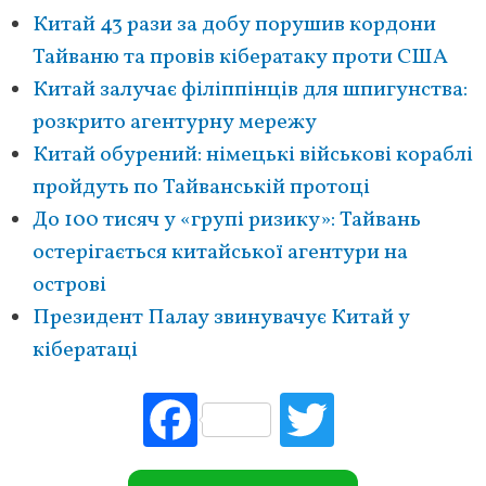
Китай 43 рази за добу порушив кордони
Тайваню та провів кібератаку проти США
Китай залучає філіппінців для шпигунства:
розкрито агентурну мережу
Китай обурений: німецькі військові кораблі
пройдуть по Тайванській протоці
До 100 тисяч у «групі ризику»: Тайвань
остерігається китайської агентури на
острові
Президент Палау звинувачує Китай у
кібератаці
Fac
Tw
ebo
itte
ok
r