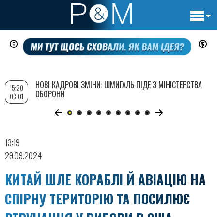
Основн
Перейти
навигац
до
основного
вмісту
НОВІ КАДРОВІ ЗМІНИ: ШМИГАЛЬ ПІДЕ З МІНІСТЕРСТВА
15:20
ОБОРОНИ
03.01
13:19
29.09.2024
КИТАЙ ШЛЕ КОРАБЛІ Й АВІАЦІЮ НА
СПІРНУ ТЕРИТОРІЮ ТА ПОСИЛЮЄ