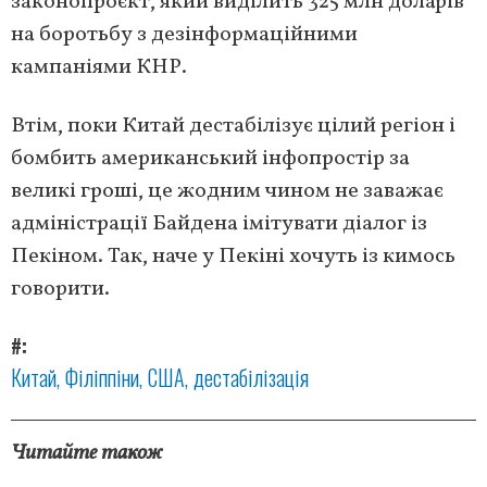
законопроєкт, який виділить 325 млн доларів
на боротьбу з дезінформаційними
кампаніями КНР.
Втім, поки Китай дестабілізує цілий регіон і
бомбить американський інфопростір за
великі гроші, це жодним чином не заважає
адміністрації Байдена імітувати діалог із
Пекіном. Так, наче у Пекіні хочуть із кимось
говорити.
#
Китай
Філіппіни
США
дестабілізація
Читайте також