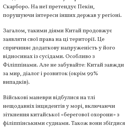
Скарборо. На неї претендує Пекін,
порушуючи інтереси інших держав у регіоні.
Загалом, такими діями Китай продовжує
заявляти свої права на ці території. Це
спричиняє додаткову напруженість у його
відносинах із сусідами. Особливо з
Філіппінами. Але не забувайте: Китай завжди
за мир, діалог і розвиток (окрім 99%
випадків).
Військові маневри відбулися на тлі
нещодавніх інцидентів у морі, включаючи
зіткнення китайської «берегової охорони» з
філіппінськими суднами. Також вони збігдися