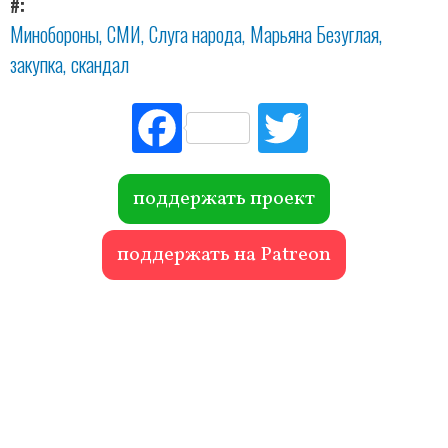
#
Минобороны
СМИ
Слуга народа
Марьяна Безуглая
закупка
скандал
Fac
Tw
ebo
itte
ok
r
поддержать проект
поддержать на Patreon