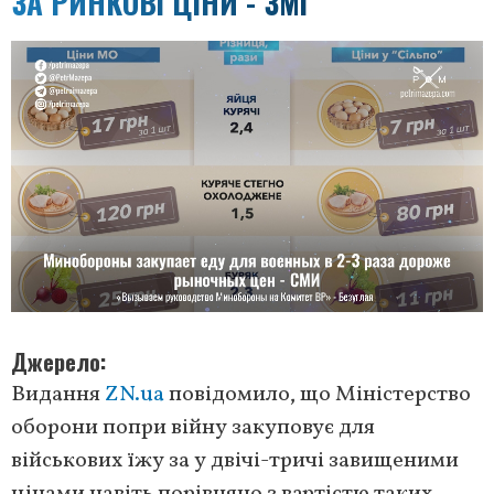
ЗА РИНКОВІ ЦІНИ - ЗМІ
Джерело
Видання
ZN.ua
повідомило, що Міністерство
оборони попри війну закуповує для
військових їжу за у двічі-тричі завищеними