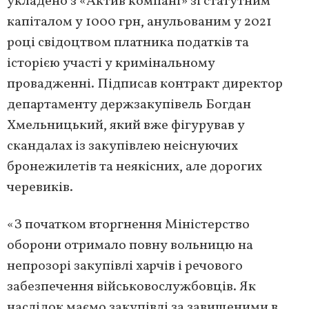
укладено з «Актив компані» зі статутним
капіталом у 1000 грн, анульованим у 2021
році свідоцтвом платника податків та
історією участі у кримінальному
провадженні. Підписав контракт директор
департаменту держзакупівель Богдан
Хмельницький, який вже фігурував у
скандалах із закупівлею неіснуючих
бронежилетів та неякісних, але дорогих
черевиків.
«З початком вторгнення Міністерство
оборони отримало повну вольницю на
непрозорі закупівлі харчів і речового
забезпечення військовослужбовців. Як
наслідок маємо закупівлі за завищеними в