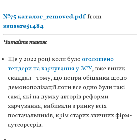
№75 каталог_removed.pdf
from
ssusere51484
Читайте також
Ще у 2022 році коли було
оголошено
тендери на харчування у ЗСУ
, вже виник
скандал - тому, що попри обіцянки щодо
демонополізації лоти все одно були такі
самі, які на думку авторів реформи
харчування, вибивали з ринку всіх
постачальників, крім старих звичних фірм-
аутсорсерів.