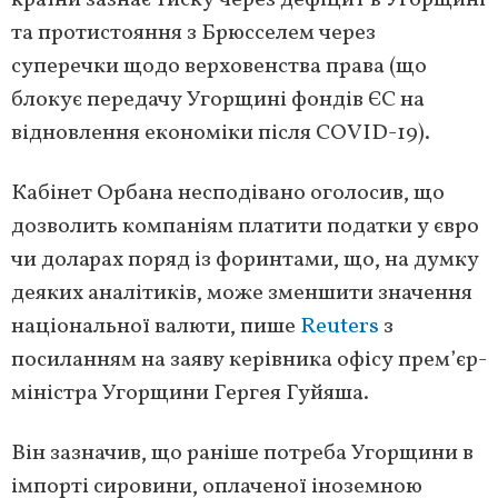
країни зазнає тиску через дефіцит в Угорщині
та протистояння з Брюсселем через
суперечки щодо верховенства права (що
блокує передачу Угорщині фондів ЄС на
відновлення економіки після COVID-19).
Кабінет Орбана несподівано оголосив, що
дозволить компаніям платити податки у євро
чи доларах поряд із форинтами, що, на думку
деяких аналітиків, може зменшити значення
національної валюти, пише
Reuters
з
посиланням на заяву керівника офісу прем’єр-
міністра Угорщини Гергея Гуйяша.
Він зазначив, що раніше потреба Угорщини в
імпорті сировини, оплаченої іноземною