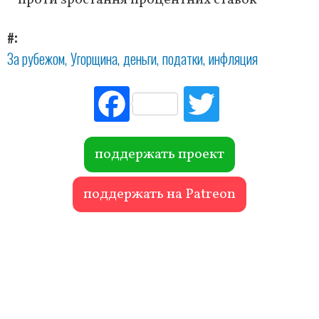
проти зростання процентних ставок
#
За рубежом
Угорщина
деньги
податки
инфляция
Fac
Tw
ebo
itte
ok
r
поддержать проект
поддержать на Patreon