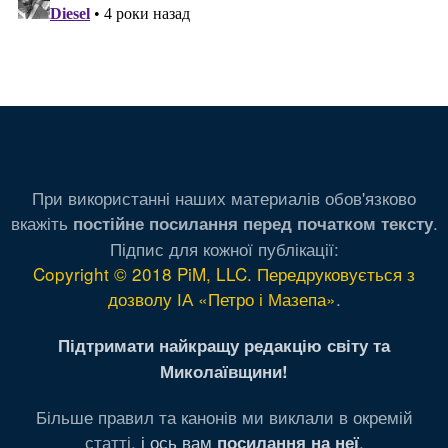
При використанні наших материалів обов'язково
вкажіть
.
постійне посилання перед початком тексту
Підпис для кожної публікації:
Copyright © 2018 PiM, LLC. Передруковується з
дозволу ІА «Петро і Мазепа»
.
Підтримати найкращу редакцію світу та
Миколаївщини!
Більше правил та канонів ми виклали в окремій
статті,
і ось вам
.
посилання на неї