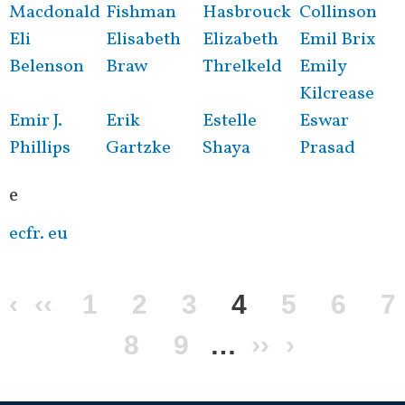
Macdonald
Fishman
Hasbrouck
Collinson
Eli
Elisabeth
Elizabeth
Emil Brix
Belenson
Braw
Threlkeld
Emily
Kilcrease
Emir J.
Erik
Estelle
Eswar
Phillips
Gartzke
Shaya
Prasad
e
ecfr. eu
Перша
‹
Попередня
‹‹
Сторінка
1
Сторінка
2
Сторінка
3
Поточна
4
Сторінка
5
Сторі
6
С
7
сторінка
сторінка
Сторінка
8
Сторінка
9
…
сторінка
Наступна
››
Остання
›
сторінка
сторінка