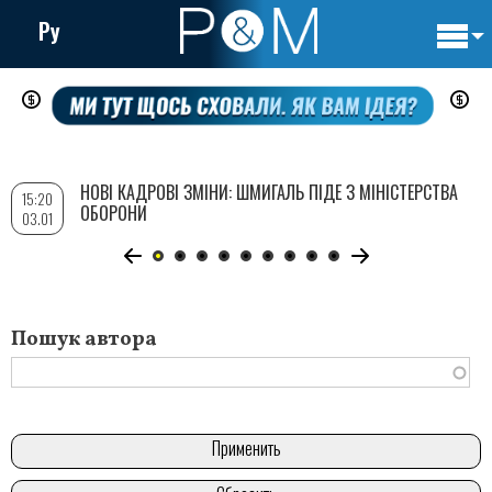
Ру
Основн
Перейти
навига
до
основного
вмісту
НОВІ КАДРОВІ ЗМІНИ: ШМИГАЛЬ ПІДЕ З МІНІСТЕРСТВА
15:20
ОБОРОНИ
03.01
Пошук автора