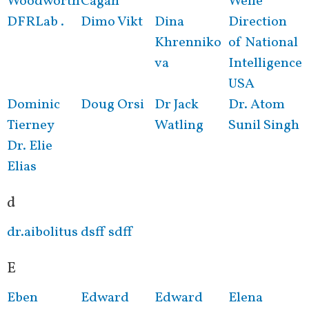
Woodworth
Cagan
Welle
DFRLab .
Dimo Vikt
Dina
Direction
Khrenniko
of National
va
Intelligence
USA
Dominic
Doug Orsi
Dr Jack
Dr. Atom
Tierney
Watling
Sunil Singh
Dr. Elie
Elias
d
dr.aibolitus
dsff sdff
E
Eben
Edward
Edward
Elena