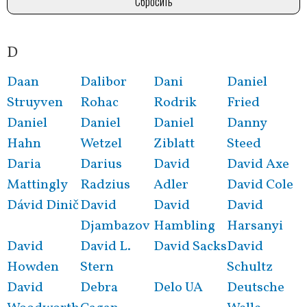
D
Розбивка
на
Daan
Dalibor
Dani
Daniel
сторінки
Struyven
Rohac
Rodrik
Fried
Daniel
Daniel
Daniel
Danny
Hahn
Wetzel
Ziblatt
Steed
Daria
Darius
David
David Axe
Mattingly
Radzius
Adler
David Cole
Dávid Dinič
David
David
David
Djambazov
Hambling
Harsanyi
David
David L.
David Sacks
David
Howden
Stern
Schultz
David
Debra
Delo UA
Deutsche