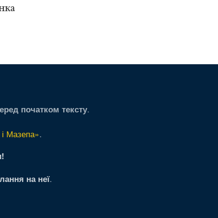
інка
.
еред початком тексту
 і Мазепа»
.
!
.
лання на неї