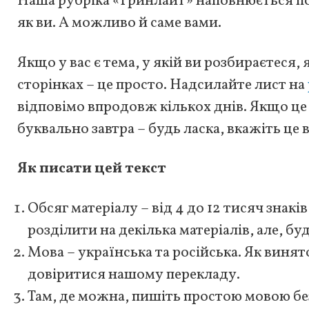
Наша рубріка «Гринлайт» наповнюється п
як ви. А можливо й саме вами.
Якщо у вас є тема, у якій ви розбираєтеся, 
сторінках – це просто. Надсилайте лист на
відповімо впродовж кількох днів. Якщо це 
буквально завтра – будь ласка, вкажіть це 
Як писати цей текст
Обсяг матеріалу – від 4 до 12 тисяч знак
розділити на декілька матеріалів, але, бу
Мова – українська та російська. Як виня
довіритися нашому перекладу.
Там, де можна, пишіть простою мовою без