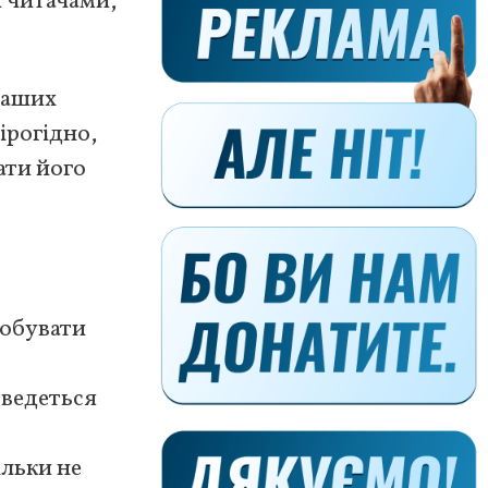
 читачами,
 наших
вірогідно,
ати його
робувати
оведеться
ільки не