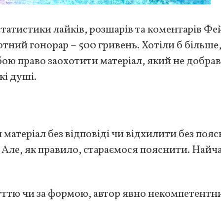
статистики лайків, розшарів та коментарів Фе
тний гонорар – 500 гривень. Хотіли б більше,
бою право заохотити матеріал, який не добрав
кі душі.
матеріал без відповіді чи відхилити без поя
. Але, як правило, стараємося пояснити. Найч
уттю чи за формою, автор явно некомпетентни