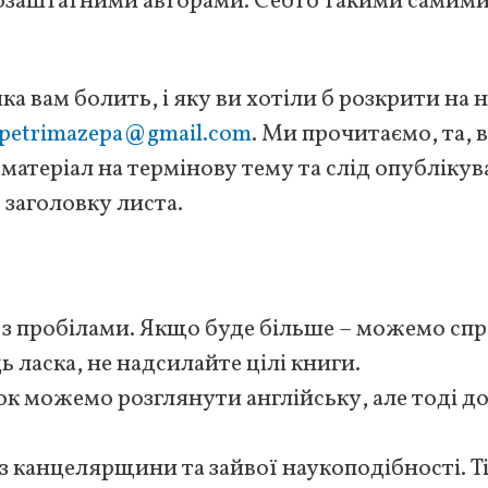
озаштатними авторами. Себто такими самими
яка вам болить, і яку ви хотіли б розкрити на
petrimazepa@gmail.com
. Ми прочитаємо, та, 
матеріал на термінову тему та слід опублікув
в заголовку листа.
ів з пробілами. Якщо буде більше – можемо сп
дь ласка, не надсилайте цілі книги.
ток можемо розглянути англійську, але тоді д
 канцелярщини та зайвої наукоподібності. Т