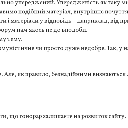
льно упереджений. Упередженість як таку ми
авимо подібний матеріал, внутрішнє почутт
ти і матеріали у відповідь – наприклад, від п
форум нам якось не до вподоби.
му тему.
уністичне чи просто дуже недобре. Так, у на
. Але, як правило, безнадійними визнаються
ти, що гонорар залишаєте на розвиток сайту.