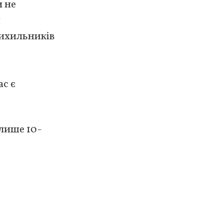
 не
я
рихильників
с є
 лише 10-