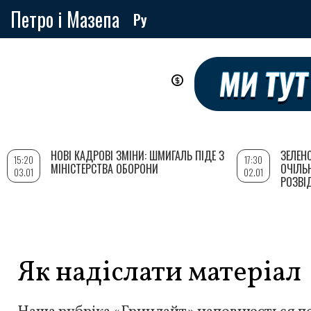
Петро і Мазепа
Ру
Перейти
до
основного
вмісту
НОВІ КАДРОВІ ЗМІНИ: ШМИГАЛЬ ПІДЕ З
ЗЕЛЕН
15:20
17:30
МІНІСТЕРСТВА ОБОРОНИ
ОЧІЛЬ
03.01
02.01
РОЗВІ
Як надіслати матеріал