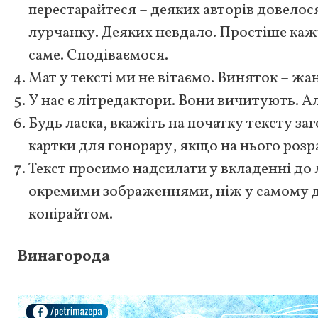
перестарайтеся – деяких авторів довелося
лурчанку. Деяких невдало. Простіше кажу
саме. Сподіваємося.
Мат у тексті ми не вітаємо. В
иняток
– жан
У нас є літредактори. Вони вичитують. А
Будь ласка, вкажіть на початку тексту заго
картки для гонорару, якщо на нього розр
Текст просимо надсилати у вкладенні до л
окремими зображеннями, ніж у самому д
копірайтом.
Винагорода