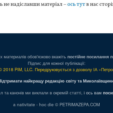
ь не надіславши матеріал –
ось тут
в нас стор
х материалів обов'язково вкажіть
постійне посилання п
Підпис для кожної публікації:
© 2018 PiM, LLC. Передруковується з дозволу ІА «Петро
Підтримати найкращу редакцію світу та Миколаївщини
л та канонів ми виклали в окремій статті,
і ось вам
поси
a nativitate - hoc die © PETRIMAZEPA.COM