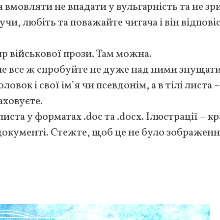
 вмовляти не впадати у вульгарність та не зр
чи, любіть та поважайте читача і він відпові
р військової прози. Там можна.
ле все ж спробуйте не дуже над ними знущати
ловок і свої ім’я чи псевдонім, а в тілі листа 
аховуєте.
иста у форматах .doc та .docx. Ілюстрації – к
окументі. Стежте, щоб це не було зображен