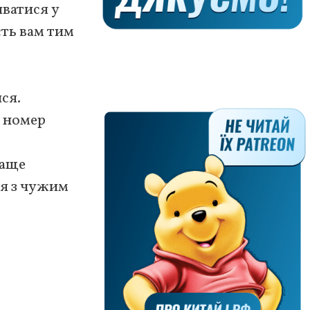
иватися у
сть вам тим
ся.
– номер
раще
ня з чужим