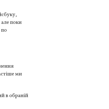
йсбуку,
 але поки
 по
снення
астіше ми
й в обраній