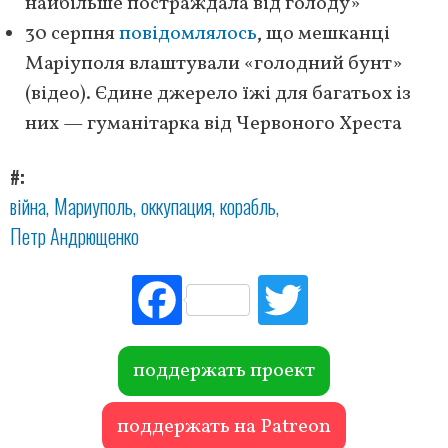
найбільше постраждала від голоду»
30 серпня
повідомлялось
, що мешканці
Маріуполя влаштували «голодний бунт»
(відео). Єдине джерело їжі для багатьох із
них — гуманітарка від Червоного Хреста
#
війна
Мариуполь
оккупация
корабль
Петр Андрющенко
Fac
Tw
ebo
itte
ok
r
поддержать проект
поддержать на Patreon