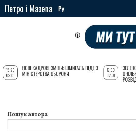
Петро і Мазепа
Ру
Перейти
до
основного
вмісту
НОВІ КАДРОВІ ЗМІНИ: ШМИГАЛЬ ПІДЕ З
ЗЕЛЕН
15:20
17:30
МІНІСТЕРСТВА ОБОРОНИ
ОЧІЛЬ
03.01
02.01
РОЗВІ
Пошук автора