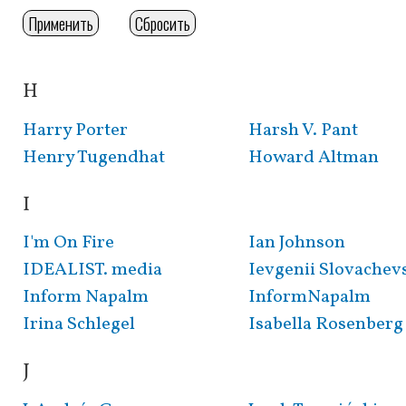
H
Розбивка
на
Harry Porter
Harsh V. Pant
сторінки
Henry Tugendhat
Howard Altman
I
I'm On Fire
Ian Johnson
IDEALIST. media
Ievgenii Slovachev
Inform Napalm
InformNapalm
Irina Schlegel
Isabella Rosenberg
J