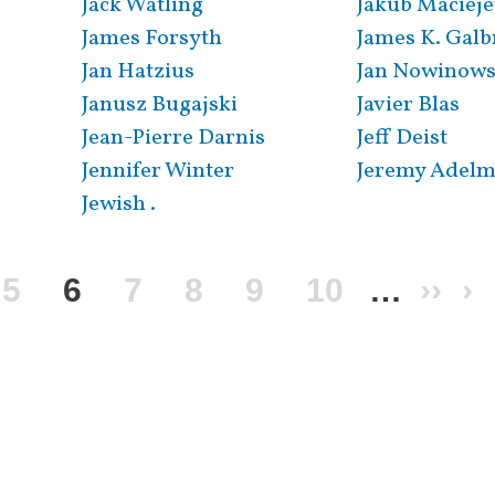
Jack Watling
Jakub Maciej
James Forsyth
James K. Galb
Jan Hatzius
Jan Nowinows
Janusz Bugajski
Javier Blas
Jean-Pierre Darnis
Jeff Deist
Jennifer Winter
Jeremy Adel
Jewish .
ка
рінка
Сторінка
5
Поточна
6
Сторінка
7
Сторінка
8
Сторінка
9
Сторінка
10
…
Нас
››
О
›
сторінка
стор
с