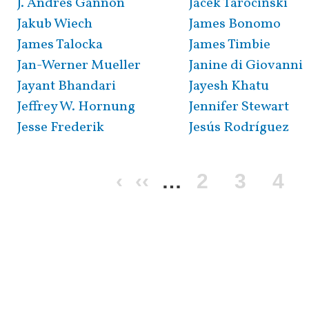
J. Andrés Gannon
Jacek Tarociński
Jakub Wiech
James Bonomo
James Talocka
James Timbie
Jan-Werner Mueller
Janine di Giovanni
Jayant Bhandari
Jayesh Khatu
Jeffrey W. Hornung
Jennifer Stewart
Jesse Frederik
Jesús Rodríguez
Перша
‹
Попередня
‹‹
…
Сторінка
2
Сторін
3
Сто
4
сторінка
сторінка