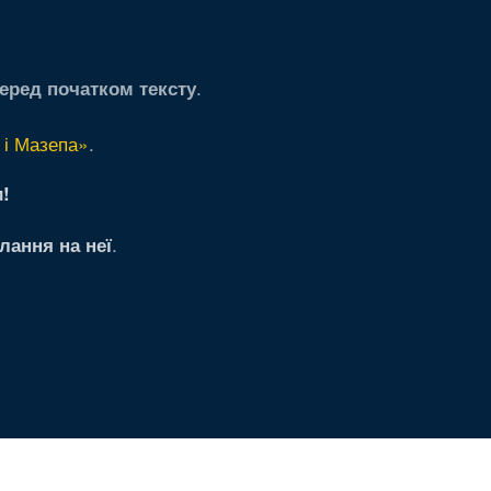
.
еред початком тексту
 і Мазепа»
.
!
.
лання на неї