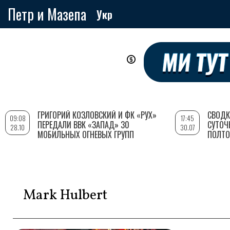
Петр и Мазепа
Укр
Перейти
к
основному
содержанию
ГРИГОРИЙ КОЗЛОВСКИЙ И ФК «РУХ»
СВОДК
09:08
17:45
ПЕРЕДАЛИ ВВК «ЗАПАД» 30
СУТОЧ
28.10
30.07
МОБИЛЬНЫХ ОГНЕВЫХ ГРУПП
ПОЛТО
Mark Hulbert