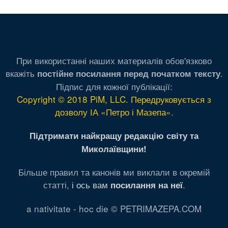
страница
стра
ст
При використанні наших материалів обов'язково
вкажіть
.
постійне посилання перед початком тексту
Підпис для кожної публікації:
Copyright © 2018 PiM, LLC. Передруковується з
дозволу ІА «Петро і Мазепа»
.
Підтримати найкращу редакцію світу та
Миколаївщини!
Більше правил та канонів ми виклали в окремій
статті,
і ось вам
.
посилання на неї
a nativitate - hoc die © PETRIMAZEPA.COM