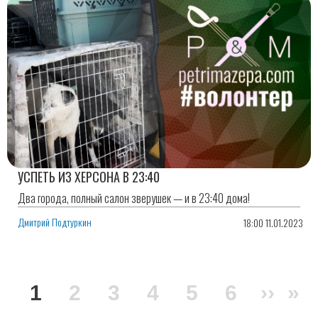
УСПЕТЬ ИЗ ХЕРСОНА В 23:40
Два города, полный салон зверушек — и в 23:40 дома!
Дмитрий Подтуркин
18:00 11.01.2023
Нумерация
Текущая
1
Page
2
Page
3
Page
4
Page
5
Page
6
След
››
По
»
страниц