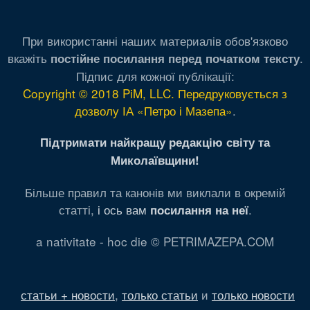
При використанні наших материалів обов'язково
вкажіть
.
постійне посилання перед початком тексту
Підпис для кожної публікації:
Copyright © 2018 PiM, LLC. Передруковується з
дозволу ІА «Петро і Мазепа»
.
Підтримати найкращу редакцію світу та
Миколаївщини!
Більше правил та канонів ми виклали в окремій
статті,
і ось вам
.
посилання на неї
a nativitate - hoc die © PETRIMAZEPA.COM
статьи + новости
,
только статьи
и
только новости