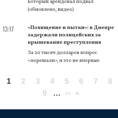
который арендовал подвал
(обновлено, видео)
13:17
«Похищение и пытки»: в Днепре
задержали полицейских за
крышевание преступления
За 20 тысяч долларов вопрос
«порешали», и это не впервые
Нумерация
Текущая
1
Page
2
Page
3
Page
4
Page
5
Page
6
Page
7
Pa
8
страниц
страница
Page
9
…
Следующая
››
Последня
»
страница
страница