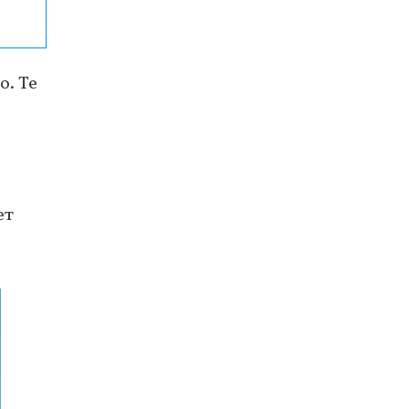
о. Те
ет