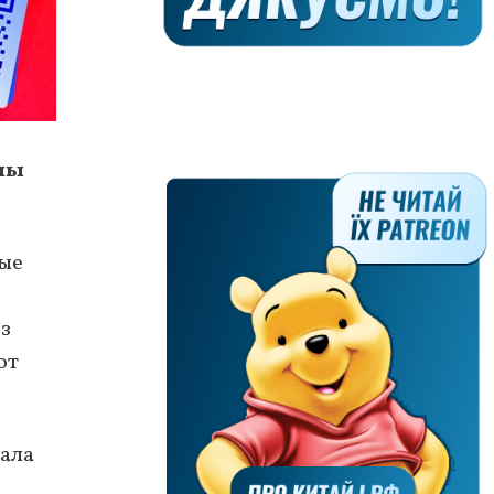
ны
тые
з
от
гала