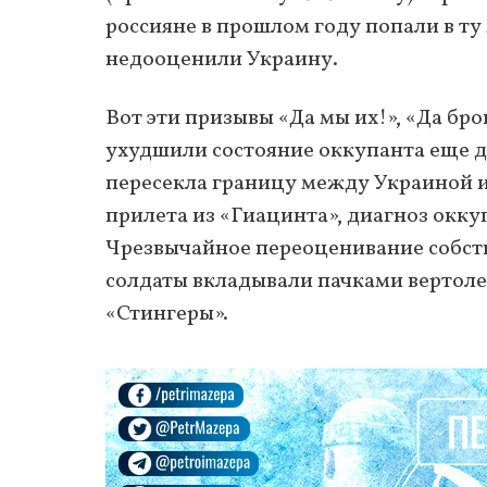
россияне в прошлом году попали в ту
недооценили Украину.
Вот эти призывы «Да мы их!», «Да бро
ухудшили состояние оккупанта еще до
пересекла границу между Украиной и 
прилета из «Гиацинта», диагноз окку
Чрезвычайное переоценивание собст
солдаты вкладывали пачками вертоле
«Стингеры».