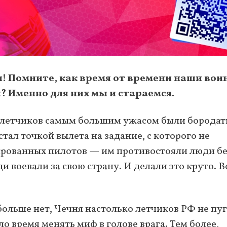
я! Помните, как время от времени наши вои
 Именно для них мы и стараемся.
их летчиков самым большим ужасом были борода
тал точкой вылета на задание, с которого не
рованных пилотов — им противостояли люди бе
и воевали за свою страну. И делали это круто. В
ольше нет, Чечня настолько летчиков РФ не пу
о время менять миф в голове врага. Тем более,