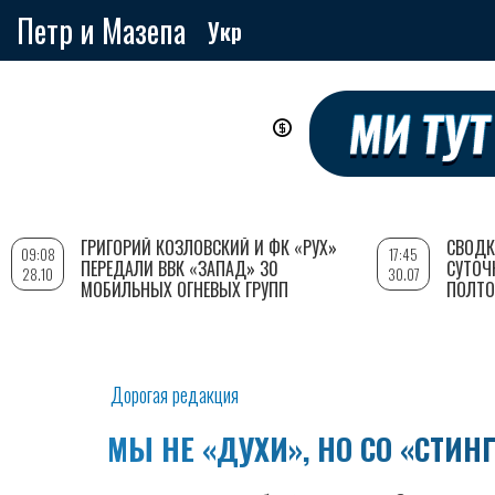
Петр и Мазепа
Укр
Перейти
к
основному
содержанию
ГРИГОРИЙ КОЗЛОВСКИЙ И ФК «РУХ»
СВОДК
09:08
17:45
ПЕРЕДАЛИ ВВК «ЗАПАД» 30
СУТОЧ
28.10
30.07
МОБИЛЬНЫХ ОГНЕВЫХ ГРУПП
ПОЛТО
Дорогая редакция
МЫ НЕ «ДУХИ», НО СО «СТИН