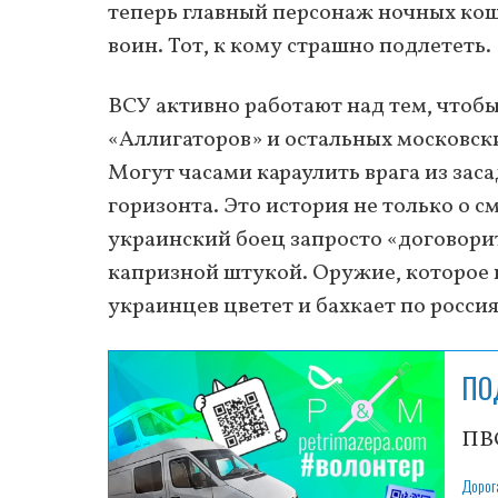
теперь главный персонаж ночных ко
воин. Тот, к кому страшно подлететь.
ВСУ активно работают над тем, чтоб
«Аллигаторов» и остальных московск
Могут часами караулить врага из заса
горизонта. Это история не только о 
украинский боец запросто «договори
капризной штукой. Оружие, которое к
украинцев цветет и бахкает по росси
ПО
ПВО
Дорог