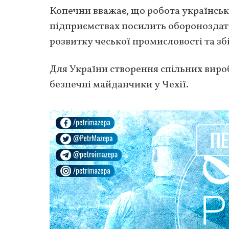
Копечни вважає, що робота українськи
підприємствах посилить обороноздатн
розвитку чеської промисловості та з
Для України створення спільних вир
безпечні майданчики у Чехії.