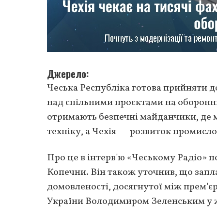
Джерело
Чеська Республіка готова прийняти до
над спільними проєктами на оборонни
отримають безпечні майданчики, де 
техніку, а Чехія — розвиток промисло
Про це в інтерв'ю «Чеському Радіо» 
Копечни. Він також уточнив, що запл
домовленості, досягнутої між прем'є
України Володимиром Зеленським у ж