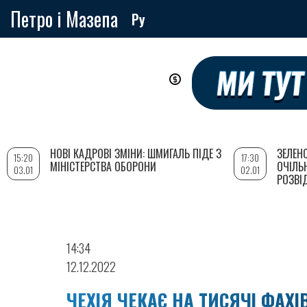
Петро і Мазепа
Ру
Перейти
до
основного
вмісту
НОВІ КАДРОВІ ЗМІНИ: ШМИГАЛЬ ПІДЕ З
ЗЕЛЕН
15:20
17:30
МІНІСТЕРСТВА ОБОРОНИ
ОЧІЛЬ
03.01
02.01
РОЗВІ
14:34
12.12.2022
ЧЕХІЯ ЧЕКАЄ НА ТИСЯЧІ ФАХ