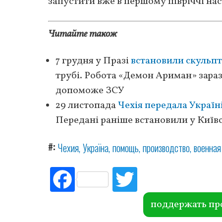
запустити вже в першому півріччі на
Читайте також
7 грудня у Празі
встановили скульпт
трубі. Робота «Демон Ариман» зараз 
допоможе ЗСУ
29 листопада
Чехія передала Україн
Передані раніше встановили у Київс
#
Чехия
Україна
помощь
производство
военная
Fac
Tw
ebo
itte
ok
r
поддержать пр