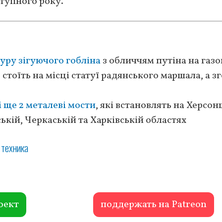
ступного року.
уру зігуючого гобліна
з обличчям путіна на газо
стоїть на місці статуї радянського маршала, а з
і ще 2 металеві мости
, які встановлять на Херсон
ькій, Черкаській та Харківській областях
 техника
оект
поддержать на Patreon