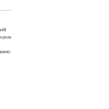
вій
годом
щині.