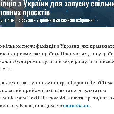
 кількох тисяч фахівців з України, які працюва
х підприємствах країни. Планується, що україн
можна буде ремонтувати й модернізувати військ
вості.
повідомив заступник міністра оборони Чехії Том
анований прийом фахівців стане результатом
р-міністром Чехії Петром Фіалою та президенто
овтні у Києві, повідомляє
uamedia.eu
.