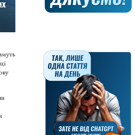
тимуть
ці
ову
аш
м