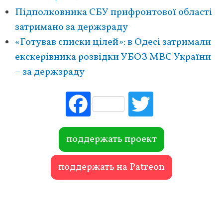
Підполковника СБУ прифронтової області
затримано за держзраду
«Готував списки цілей»: в Одесі затримали
екскерівника розвідки УБОЗ МВС України
– за держзраду
Fac
Tw
ebo
itte
ok
r
поддержать проект
поддержать на Patreon