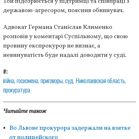
Той підозрюється у підтримці та співпраці з
державою-агресором, пояснив обвинувач.
Адвокат Германа Станіслав Клименко
розповів у коментарі Суспільному, що свою
провину експрокурор не визнає, а
невинуватість буде надалі доводити у суді.
#
війна
госизмена
приговоры
суд
Николаевская область
прокуратура
Читайте також
Во Львове прокурора задержали на взятке
от полицейского