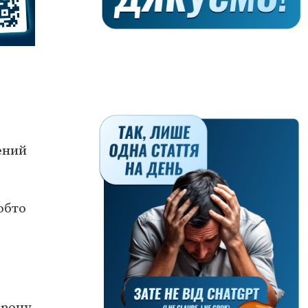
лений
обто
орону