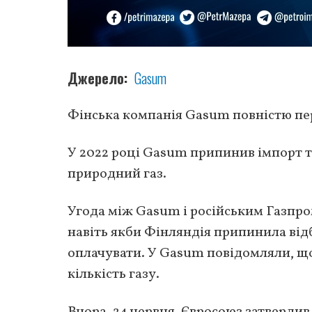
Джерело
Gasum
Фінська компанія Gasum повністю пере
У 2022 році Gasum припинив імпорт тр
природний газ.
Угода між Gasum і російським Газпро
навіть якби Фінляндія припинила відб
оплачувати. У Gasum повідомляли, щ
кількість газу.
Вчора, 24 червня, Євросоюз затвердив