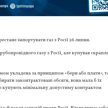
стане імпортувати газ з Росії 26 липня.
убопровідного газу з Росії, але купував скрап
мом укладена за принципом «бери або плати», т
ирати законтрактовані обсяги, вона мала б їх
о купують мінімальну допустиму контрактом
 14-й пакет санкцій проти Росії. Він включає заб