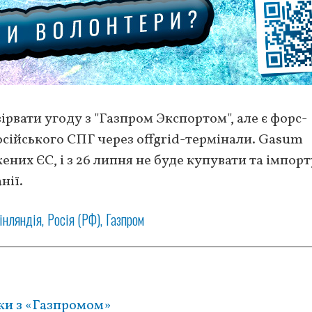
рвати угоду з "Газпром Экспортом", але є форс-
осійського СПГ через offgrid-термінали. Gasum
ених ЄС, і з 26 липня не буде купувати та імпор
нії.
інляндія
Росія (РФ)
Газпром
зки з «Газпромом»