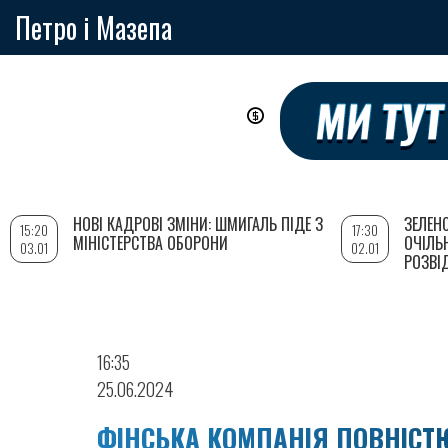
Петро і Мазепа
Перейти
до
основного
вмісту
НОВІ КАДРОВІ ЗМІНИ: ШМИГАЛЬ ПІДЕ З
ЗЕЛЕН
15:20
17:30
МІНІСТЕРСТВА ОБОРОНИ
ОЧІЛЬ
03.01
02.01
РОЗВІ
16:35
25.06.2024
ФІНСЬКА КОМПАНІЯ ПОВНІСТ