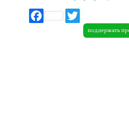
Fac
Tw
ebo
itte
ok
r
поддержать пр