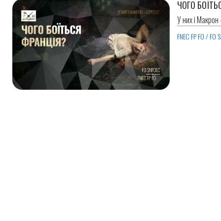
ЧОГО БОЇТЬ
У них і Макрон
FNEC FP FO / FO 