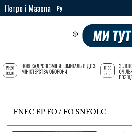
Петро і Мазепа
Ру
Перейти
до
основного
вмісту
НОВІ КАДРОВІ ЗМІНИ: ШМИГАЛЬ ПІДЕ З
ЗЕЛЕН
15:20
17:30
МІНІСТЕРСТВА ОБОРОНИ
ОЧІЛЬ
03.01
02.01
РОЗВІ
FNEC FP FO / FO SNFOLC