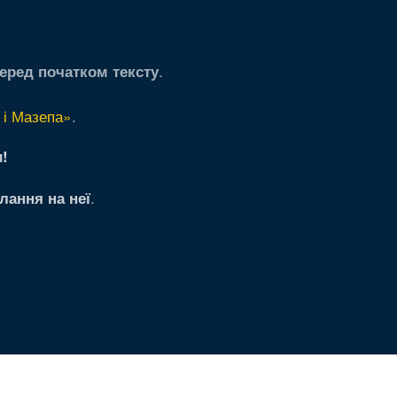
.
еред початком тексту
 і Мазепа»
.
!
.
лання на неї