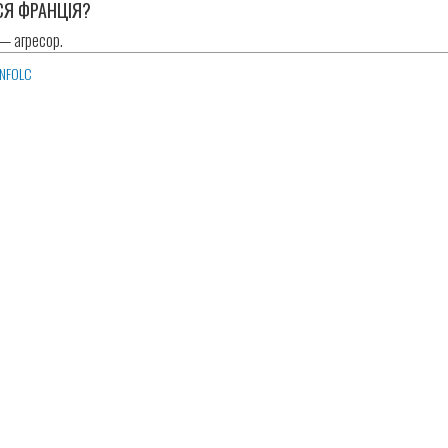
СЯ ФРАНЦІЯ?
 — агресор.
SNFOLC