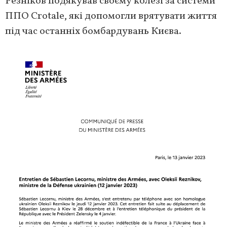
Резніков подякував своєму колезі за системи
ППО Crotale, які допомогли врятувати життя
під час останніх бомбардувань Києва.