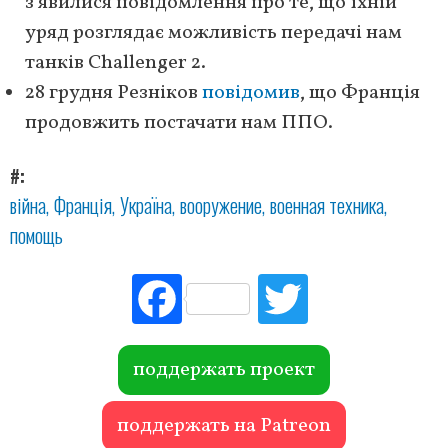
з'явилися повідомлення про те, що їхній
уряд розглядає можливість передачі нам
танків Challenger 2.
28 грудня Резніков
повідомив
, що Франція
продовжить постачати нам ППО.
#
війна
Франція
Україна
вооружение
военная техника
помощь
Fac
Tw
ebo
itte
ok
r
поддержать проект
поддержать на Patreon