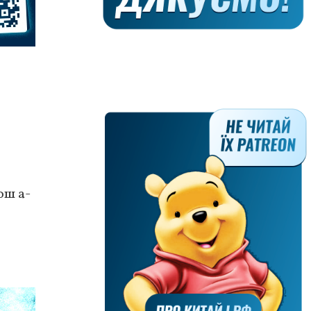
ош а-