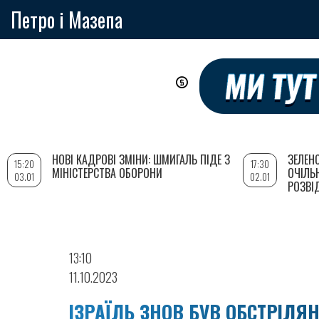
Петро і Мазепа
Перейти
до
основного
вмісту
НОВІ КАДРОВІ ЗМІНИ: ШМИГАЛЬ ПІДЕ З
ЗЕЛЕН
15:20
17:30
МІНІСТЕРСТВА ОБОРОНИ
ОЧІЛЬ
03.01
02.01
РОЗВІ
13:10
11.10.2023
ІЗРАЇЛЬ ЗНОВ БУВ ОБСТРІЛЯН