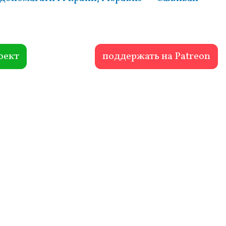
оект
поддержать на Patreon