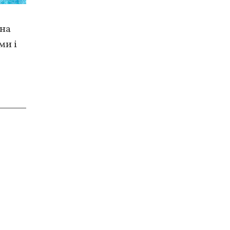
 на
ми і