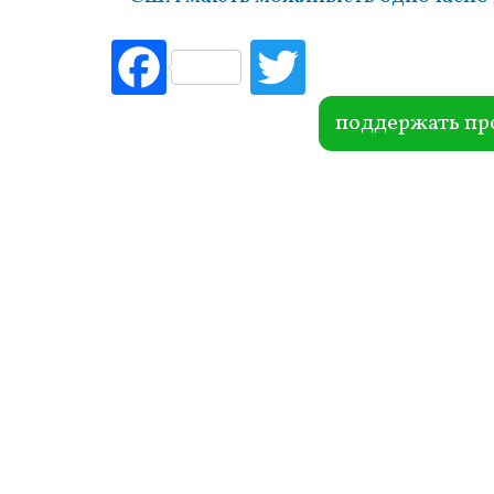
Fac
Tw
ebo
itte
ok
r
поддержать пр