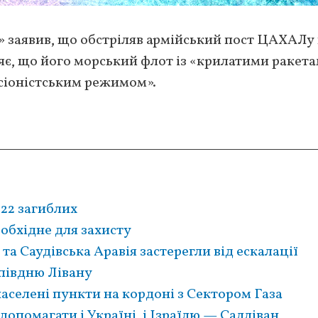
 заявив, що обстріляв армійський пост ЦАХАЛу
ляє, що його морський флот із «крилатими ракета
«сіоністським режимом».
 22 загиблих
еобхідне для захисту
 та Саудівська Аравія застерегли від ескалації
 півдню Лівану
аселені пункти на кордоні з Сектором Газа
помагати і Україні, і Ізраїлю — Салліван