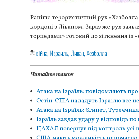
Раніше терористичний рух «Хезболла»
кордоні з Ліваном. Зараз же рух заяв
торпедами» готовий до зіткнення із 
#
війна
Израиль
Ливан
Хезболла
Читайте також
Атака на Ізраїль: повідомляють про
Остін: США нададуть Ізраїлю все н
Атака на Ізраїль: Єгипет, Туреччина
Ізраїль завдав удару у відповідь по
ЦАХАЛ повернув під контроль усі н
США мають можливість одночасно до