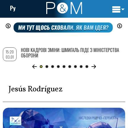
Ру
Основн
Перейти
навигац
до
основного
вмісту
НОВІ КАДРОВІ ЗМІНИ: ШМИГАЛЬ ПІДЕ З МІНІСТЕРСТВА
15:20
ОБОРОНИ
03.01
Jesús Rodríguez