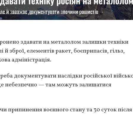
ронено здавати на металолом залишки техніки
 й зброї, елементів ракет, боєприпасів, гільз,
ова адміністрація.
треба документувати наслідки російської військ
ж це небезпечно — там можуть залишатися
и припинення воєнного стану та 30 суток після