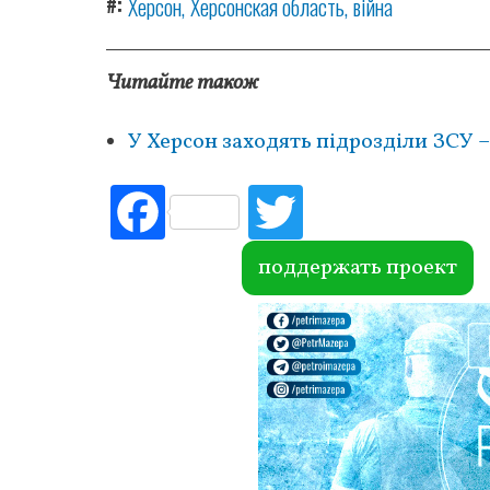
#
Херсон
Херсонская область
війна
Читайте також
У Херсон заходять підрозділи ЗСУ
Fac
Tw
ebo
itte
ok
r
поддержать проект