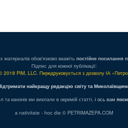
х материалів обов'язково вкажіть
постійне посилання п
Підпис для кожної публікації:
© 2018 PiM, LLC. Передруковується з дозволу ІА «Петро
Підтримати найкращу редакцію світу та Миколаївщини
л та канонів ми виклали в окремій статті,
і ось вам
поси
a nativitate - hoc die © PETRIMAZEPA.COM