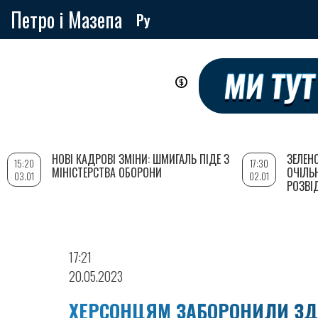
Петро і Мазепа
Ру
Перейти
до
основного
вмісту
НОВІ КАДРОВІ ЗМІНИ: ШМИГАЛЬ ПІДЕ З
ЗЕЛЕН
15:20
17:30
МІНІСТЕРСТВА ОБОРОНИ
ОЧІЛЬ
03.01
02.01
РОЗВІ
17:21
20.05.2023
ХЕРСОНЦЯМ ЗАБОРОНИЛИ ЗДА