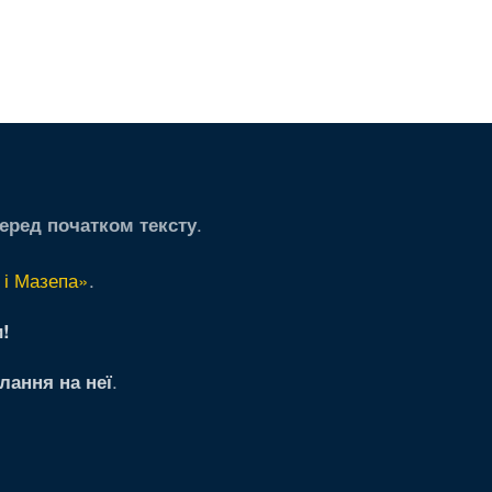
.
еред початком тексту
 і Мазепа»
.
!
.
лання на неї