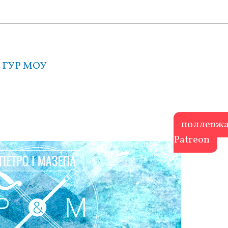
 – ГУР МОУ
поддержа
Patreon