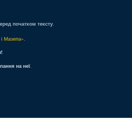
.
еред початком тексту
 і Мазепа»
.
!
.
лання на неї