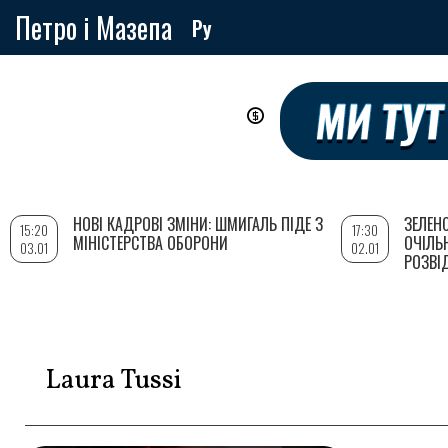
Петро і Мазепа
Ру
Перейти
до
основного
вмісту
НОВІ КАДРОВІ ЗМІНИ: ШМИГАЛЬ ПІДЕ З
ЗЕЛЕН
15:20
17:30
МІНІСТЕРСТВА ОБОРОНИ
ОЧІЛЬ
03.01
02.01
РОЗВІ
Laura Tussi