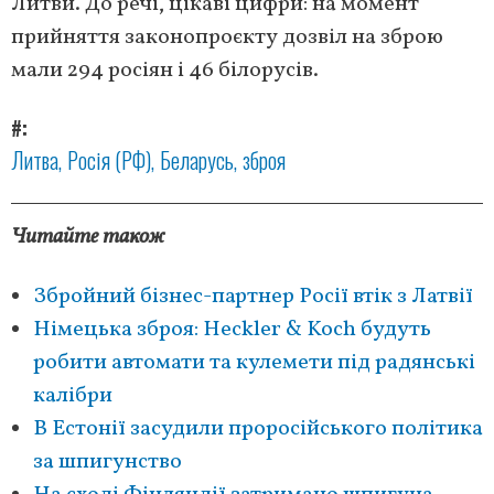
Литви. До речі, цікаві цифри: на момент
прийняття законопроєкту дозвіл на зброю
мали 294 росіян і 46 білорусів.
#
Литва
Росія (РФ)
Беларусь
зброя
Читайте також
Збройний бізнес-партнер Росії втік з Латвії
Німецька зброя: Heckler & Koch будуть
робити автомати та кулемети під радянські
калібри
В Естонії засудили проросійського політика
за шпигунство