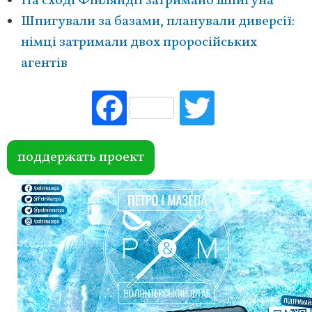
На сході Фінляндії затримано шпигуна
Шпигували за базами, планували диверсії:
німці затримали двох проросійських
агентів
Fac
Tw
ebo
itte
ok
r
поддержать проект