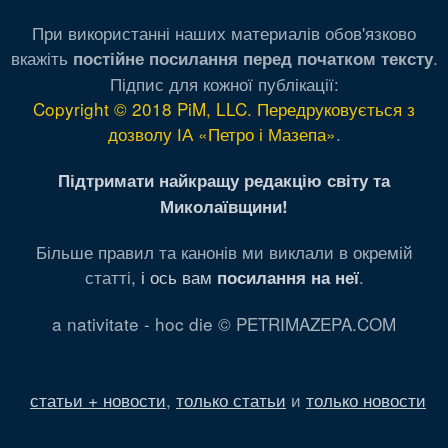
При використанні наших материалів обов'язково
вкажіть
.
постійне посилання перед початком тексту
Підпис для кожної публікації:
Copyright © 2018 PiM, LLC. Передруковується з
дозволу ІА «Петро і Мазепа»
.
Підтримати найкращу редакцію світу та
Миколаївщини!
Більше правил та канонів ми виклали в окремій
статті,
і ось вам
.
посилання на неї
a nativitate - hoc die © PETRIMAZEPA.COM
статьи + новости
,
только статьи
и
только новости