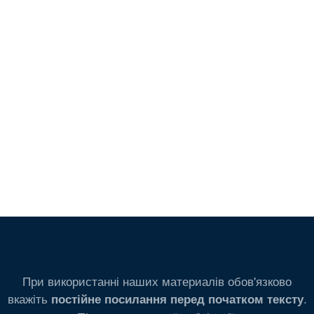
При використанні наших материалів обов'язково
вкажіть
.
постійне посилання перед початком тексту