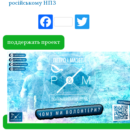
російському НПЗ
Fac
Tw
ebo
itte
ok
r
поддержать проект