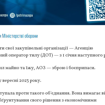
и Міністерстві оборони
и свої закупівельні організації — Агенцію
ий оператор тилу (ДОТ) — з 1 січня наступного 
л майно та їжу, АОЗ — зброю і боєприпаси.
ані у вересні 2023 року.
упала проти такого об'єднання. Вона вимагає в
обґрунтування свого рішення з економічними