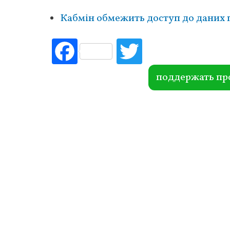
Кабмін обмежить доступ до даних
Fac
Tw
ebo
itte
ok
r
поддержать пр