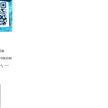
ів
дтоком
», —