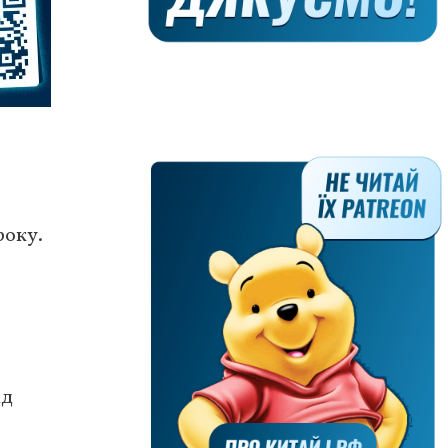
року.
ід