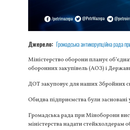
Джерело
Громадська антикорупційна рада пр
Міністерство оборони планує об’єднат
оборонних закупівель (АОЗ) і Державн
ДОТ закуповує для наших Збройних си
Обидва підприємства були заснов
Громадська рада при Міноборони вист
міністерства надати стейкхолдерам 