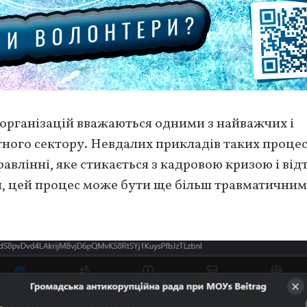
організацій вважаються одними з найважчих і
ного сектору. Невдалих прикладів таких процес
авлінні, яке стикається з кадровою кризою і ві
н, цей процес може бути ще більш травматичним