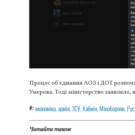
Процес об'єднання АОЗ і ДОТ розпоча
Умєрова. Тоді міністерство заявляло, 
#
економіка
армія
ЗСУ
Кабмін
Міноборони
Рус
Читайте також