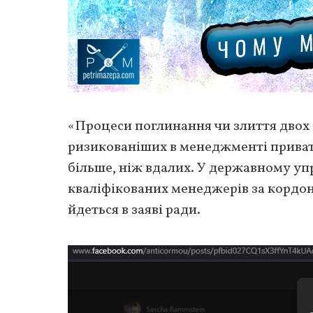
«Процеси поглинання чи злиття двох 
ризикованіших в менеджменті приват
більше, ніж вдалих. У державному упр
кваліфікованих менеджерів за кордо
йдеться в заяві ради.