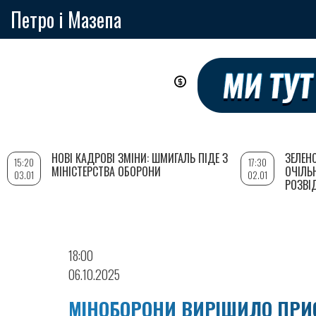
Петро і Мазепа
Перейти
до
основного
вмісту
НОВІ КАДРОВІ ЗМІНИ: ШМИГАЛЬ ПІДЕ З
ЗЕЛЕН
15:20
17:30
МІНІСТЕРСТВА ОБОРОНИ
ОЧІЛЬ
03.01
02.01
РОЗВІ
18:00
06.10.2025
МІНОБОРОНИ ВИРІШИЛО ПРИС