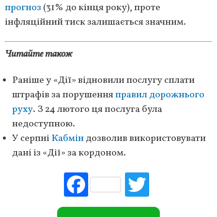
прогноз
(31% до кінця року), проте
інфляційний тиск залишається значним.
Читайте також
Раніше у «Дії» відновили послугу сплати
штрафів за порушення
правил дорожнього
руху
. З 24 лютого ця послуга була
недоступною.
У серпні
Кабмін
дозволив використовувати
дані із «Дії» за кордоном.
Fac
Tw
ebo
itte
ok
r