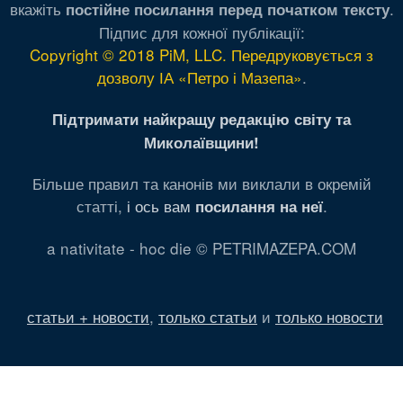
вкажіть
.
постійне посилання перед початком тексту
Підпис для кожної публікації:
Copyright © 2018 PiM, LLC. Передруковується з
дозволу ІА «Петро і Мазепа»
.
Підтримати найкращу редакцію світу та
Миколаївщини!
Більше правил та канонів ми виклали в окремій
статті,
і ось вам
.
посилання на неї
a nativitate - hoc die © PETRIMAZEPA.COM
статьи + новости
,
только статьи
и
только новости