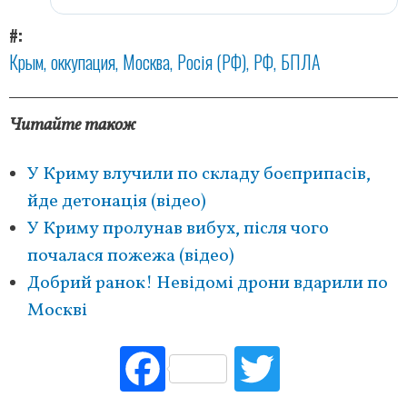
#
Крым
оккупация
Москва
Росія (РФ)
РФ
БПЛА
Читайте також
У Криму влучили по складу боєприпасів,
йде детонація (відео)
У Криму пролунав вибух, після чого
почалася пожежа (відео)
Добрий ранок! Невідомі дрони вдарили по
Москві
Fac
Tw
ebo
itte