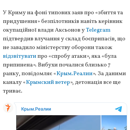
У Криму на фоні типових заяв про «збиття та
придушення» безпілотників навіть керівник
окупаційної влади Аксьонов у
Telegram
підтвердив влучання у склад боєприпасів, що
не завадило міністерству оборони також
відзвітувати
про «спробу атаки», яка «була
припинена». Вибухи почалися близько 7
ранку, повідомляє «
Крым.Реалии
». За даними
каналу «
Крымский ветер
», детонація все ще
триває.