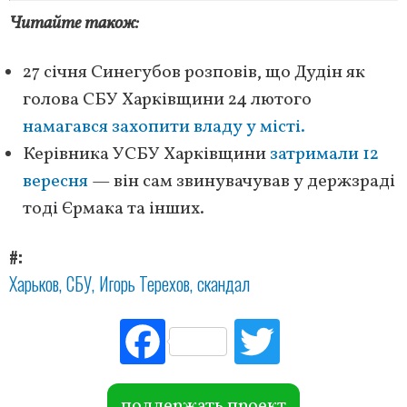
Читайте також:
27 січня Синегубов розповів, що Дудін як
голова СБУ Харківщини 24 лютого
намагався захопити владу у місті.
Керівника УСБУ Харківщини
затримали 12
вересня
— він сам звинувачував у держзраді
тоді Єрмака та інших.
#
Харьков
СБУ
Игорь Терехов
скандал
Fac
Tw
ebo
itte
ok
r
поддержать проект