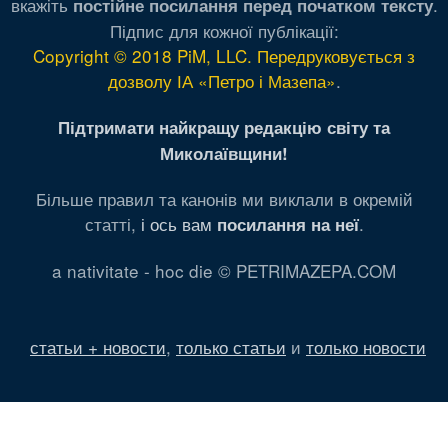
вкажіть
.
постійне посилання перед початком тексту
Підпис для кожної публікації:
Copyright © 2018 PiM, LLC. Передруковується з
дозволу ІА «Петро і Мазепа»
.
Підтримати найкращу редакцію світу та
Миколаївщини!
Більше правил та канонів ми виклали в окремій
статті,
і ось вам
.
посилання на неї
a nativitate - hoc die © PETRIMAZEPA.COM
статьи + новости
,
только статьи
и
только новости