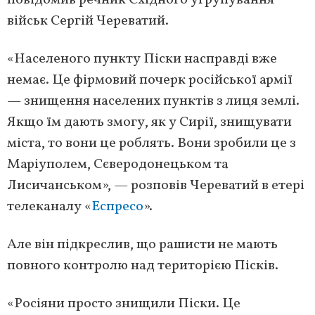
повідомив речник Східного угрупування
військ Сергій Череватий.
«Населеного пункту Піски насправді вже
немає. Це фірмовий почерк російської армії
— знищення населених пунктів з лиця землі.
Якщо їм дають змогу, як у Сирії, знищувати
міста, то вони це роблять. Вони зробили це з
Маріуполем, Сєверодонецьком та
Лисичанськом», — розповів Череватий в етері
телеканалу «
Еспресо
».
Але він підкреслив, що рашисти не мають
повного контролю над територією Пісків.
«Росіяни просто знищили Піски. Це