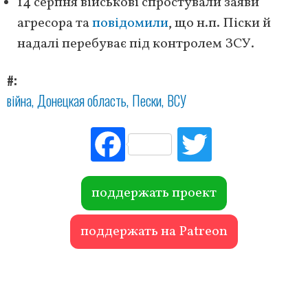
14 серпня військові спростували заяви
агресора та
повідомили
, що н.п. Піски й
надалі перебуває під контролем ЗСУ.
#
війна
Донецкая область
Пески
ВСУ
Fac
Tw
ebo
itte
ok
r
поддержать проект
поддержать на Patreon