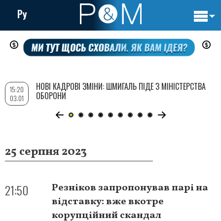
Ру
Основн
Перейти
навигац
до
основного
вмісту
НОВІ КАДРОВІ ЗМІНИ: ШМИГАЛЬ ПІДЕ З МІНІСТЕРСТВА
15:20
ОБОРОНИ
03.01
25 серпня 2023
21:50
Резніков запропонував парі на
відставку: вже вкотре
корупційний скандал