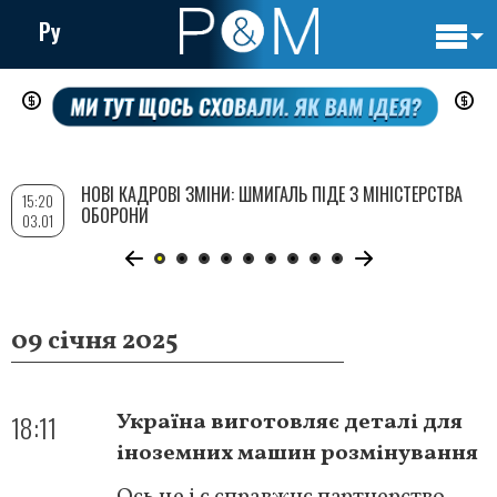
Ру
Основн
Перейти
навигац
до
основного
вмісту
НОВІ КАДРОВІ ЗМІНИ: ШМИГАЛЬ ПІДЕ З МІНІСТЕРСТВА
15:20
ОБОРОНИ
03.01
09 січня 2025
18:11
Україна виготовляє деталі для
іноземних машин розмінування
Ось це і є справжнє партнерство