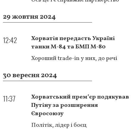
29 жовтня 2024
12:42
Хорватія передасть Україні
танки М-84 та БМП М-80
Хороший trade-in у них, до речі
30 вересня 2024
11:37
Хорватський премʼєр подякував
Путіну за розширення
Євросоюзу
Політік, лідєр і боєц