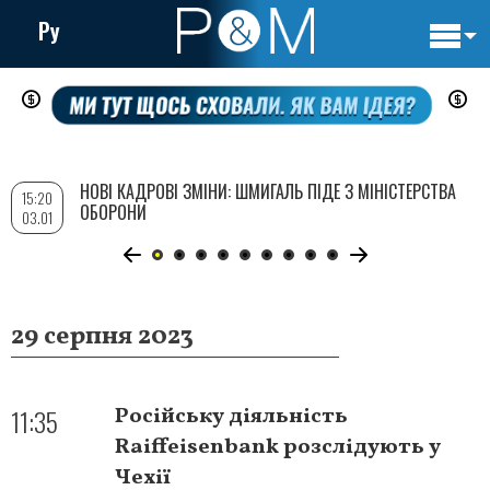
Ру
Основн
Перейти
навигац
до
основного
вмісту
НОВІ КАДРОВІ ЗМІНИ: ШМИГАЛЬ ПІДЕ З МІНІСТЕРСТВА
15:20
ОБОРОНИ
03.01
29 серпня 2023
11:35
Російську діяльність
Raiffeisenbank розслідують у
Чехії