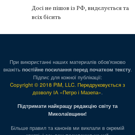
Досі не пішов із РФ, видєлується та
всіх бісить
При використанні наших материалів обов'язково
вкажіть
.
постійне посилання перед початком тексту
Підпис для кожної публікації:
Copyright © 2018 PiM, LLC. Передруковується з
дозволу ІА «Петро і Мазепа»
.
Підтримати найкращу редакцію світу та
Миколаївщини!
Більше правил та канонів ми виклали в окремій