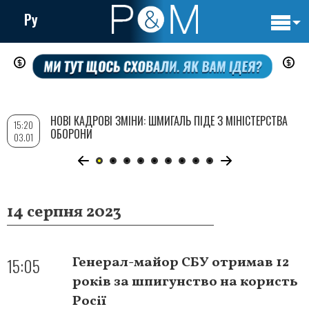
Ру
Основн
Перейти
навигац
до
основного
вмісту
НОВІ КАДРОВІ ЗМІНИ: ШМИГАЛЬ ПІДЕ З МІНІСТЕРСТВА
15:20
ОБОРОНИ
03.01
14 серпня 2023
15:05
Генерал-майор СБУ отримав 12
років за шпигунство на користь
Росії