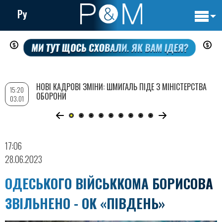
Ру
Основн
Перейти
навигац
до
основного
вмісту
НОВІ КАДРОВІ ЗМІНИ: ШМИГАЛЬ ПІДЕ З МІНІСТЕРСТВА
15:20
ОБОРОНИ
03.01
17:06
28.06.2023
ОДЕСЬКОГО ВІЙСЬККОМА БОРИСОВА
ЗВІЛЬНЕНО - ОК «ПІВДЕНЬ»