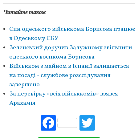
Читайте також
Син одеського військкома Борисова працює
в Одеському СБУ
Зеленський доручив Залужному звільнити
одеського воєнкома Борисова
Військком з майном в Іспанії залишається
на посаді - службове розслідування
завершено
За перевірку «всіх військкомів» взявся
Арахамія
Fac
Tw
ebo
itte