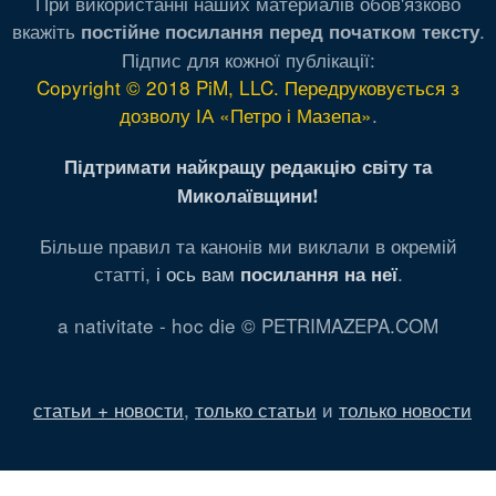
При використанні наших материалів обов'язково
вкажіть
.
постійне посилання перед початком тексту
Підпис для кожної публікації:
Copyright © 2018 PiM, LLC. Передруковується з
дозволу ІА «Петро і Мазепа»
.
Підтримати найкращу редакцію світу та
Миколаївщини!
Більше правил та канонів ми виклали в окремій
статті,
і ось вам
.
посилання на неї
a nativitate - hoc die © PETRIMAZEPA.COM
статьи + новости
,
только статьи
и
только новости