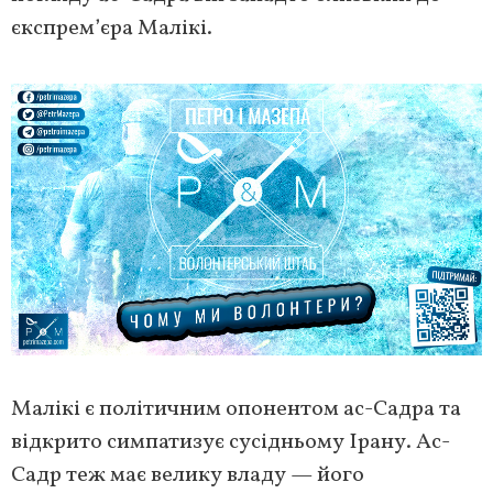
єкспрем’єра Малікі.
Малікі є політичним опонентом ас-Садра та
відкрито симпатизує сусідньому Ірану. Ас-
Садр теж має велику владу — його