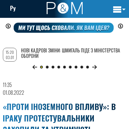
Ру
Основн
Перейти
навигац
до
основного
вмісту
НОВІ КАДРОВІ ЗМІНИ: ШМИГАЛЬ ПІДЕ З МІНІСТЕРСТВА
15:20
ОБОРОНИ
03.01
11:35
01.08.2022
«ПРОТИ ІНОЗЕМНОГО ВПЛИВУ»: В
ІРАКУ ПРОТЕСТУВАЛЬНИКИ