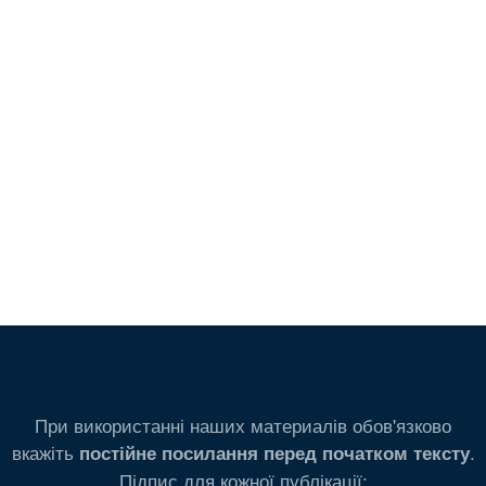
При використанні наших материалів обов'язково
вкажіть
.
постійне посилання перед початком тексту
Підпис для кожної публікації: