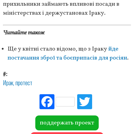
прихильники займають впливові посади в
міністерствах і держустановах Іраку.
Читайте також
Ще у квітні стало відомо, що з Іраку
йде
постачання зброї та боєприпасів для росіян
.
#
Ирак
протест
Fac
Tw
ebo
itte
ok
r
поддержать проект