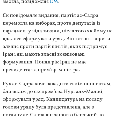
змогла, повідомляє
DW
.
Як повідомляє видання, партія ас-Садра
перемогла на виборах, проте депутатів із
парламенту відкликали, після того як йому не
вдалось сформувати уряд. Він хотів створити
альянс проти партій шиїтів, яких підтримує
Іран і які мають власні воєнізовані
формування. Понад рік Ірак не має
президента та прем’єр-міністра.
Рух ас-Садра хоче завадити своїм опонентам,
близьким до єкспрем’єра Нурі аль-Малікі,
сформувати уряд. Кандидатура на посаду
голови уряду була представлена, але з
погляду ас-Садра він занадто близький до