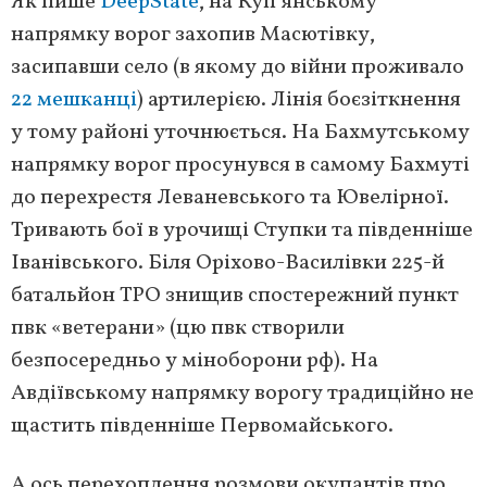
Як пише
DeepState
, на Куп’янському
напрямку ворог захопив Масютівку,
засипавши село (в якому до війни проживало
22 мешканці
) артилерією. Лінія боєзіткнення
у тому районі уточнюється. На Бахмутському
напрямку ворог просунувся в самому Бахмуті
до перехрестя Леваневського та Ювелірної.
Тривають бої в урочищі Ступки та південніше
Іванівського. Біля Оріхово-Василівки 225-й
батальйон ТРО знищив спостережний пункт
пвк «ветерани» (цю пвк створили
безпосередньо у міноборони рф). На
Авдіївському напрямку ворогу традиційно не
щастить південніше Первомайського.
А ось перехоплення розмови окупантів про