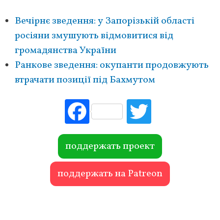
Вечірнє зведення: у Запорізькій області
росіяни змушують відмовитися від
громадянства України
Ранкове зведення: окупанти продовжують
втрачати позиції під Бахмутом
Fac
Tw
ebo
itte
ok
r
поддержать проект
поддержать на Patreon