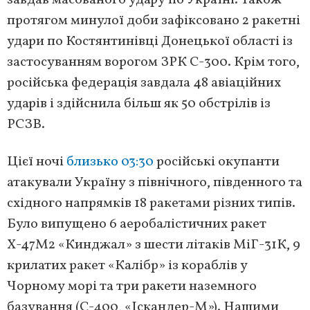
завдав масованого удару по Україні. Також
протягом минулої доби зафіксовано 2 ракетні
удари по Костянтинівці Донецької області із
застосуванням ворогом ЗРК С-300. Крім того,
російська федерація завдала 48 авіаційних
ударів і здійснила більш як 50 обстрілів із
РСЗВ.
Цієї ночі
близько 03:30
російські окупанти
атакували Україну з північного, південного та
східного напрямків 18 ракетами різних типів.
Було випущено 6 аеробалістичних ракет
Х-47М2 «Кинджал» з шести літаків МіГ-31К, 9
крилатих ракет «Калібр» із кораблів у
Чорному морі та три ракети наземного
базування (С-400, «Іскандер-М»). Нашими