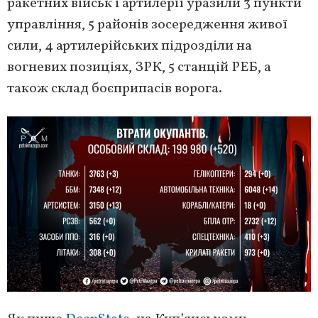
ракетних військ і артилерії уразили 3 пункти
управління, 5 районів зосередження живої
сили, 4 артилерійських підрозділи на
вогневих позиціях, ЗРК, 5 станцій РЕБ, а
також склад боєприпасів ворога.