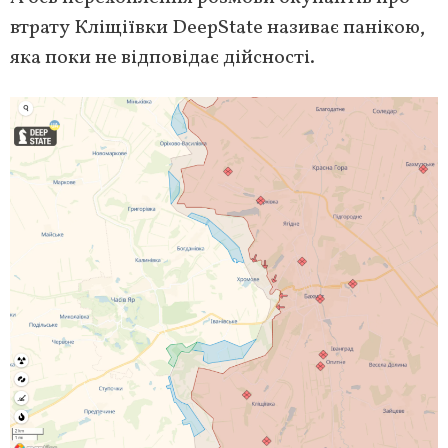
втрату Кліщіївки DeepState називає панікою,
яка поки не відповідає дійсності.