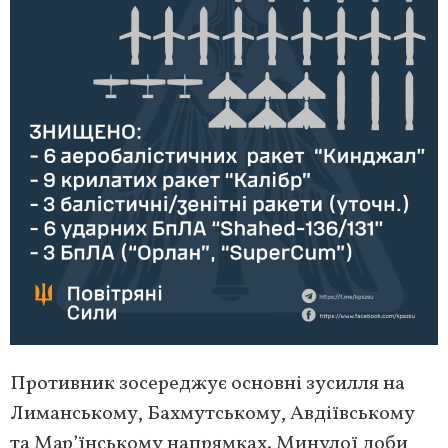
Противник зосереджує основні зусилля на
Лиманському, Бахмутському, Авдіївському
та Мар’їнському напрямках. Минулої доби