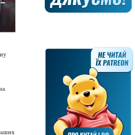
ршу
на
наших