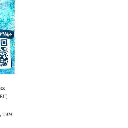
их
ТЕЦ
, там