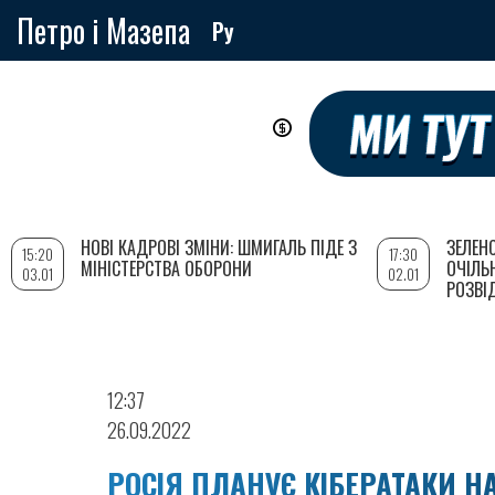
Петро і Мазепа
Ру
Перейти
до
основного
вмісту
НОВІ КАДРОВІ ЗМІНИ: ШМИГАЛЬ ПІДЕ З
ЗЕЛЕН
15:20
17:30
МІНІСТЕРСТВА ОБОРОНИ
ОЧІЛЬ
03.01
02.01
РОЗВІ
12:37
26.09.2022
РОСІЯ ПЛАНУЄ КІБЕРАТАКИ Н