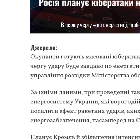
Джерело
Окупанти готують масовані кібератак
чергу удару буде завдано по енергет
управління розвідки Міністерства об
За їхніми даними, при проведенні так
енергосистему України, які ворог зді
посилити ефект ракетних ударів, яких
енергозабезпечення, насамперед на Сх
Планує Кремль й збільшення інтенси