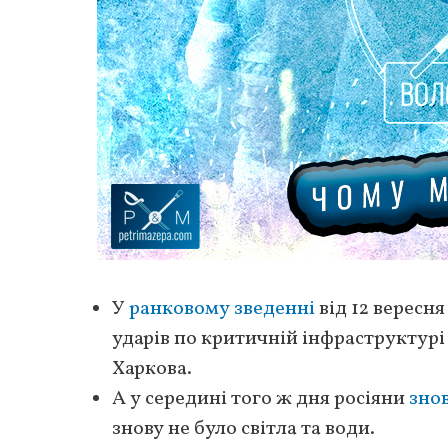
У
ранковому зведенні
від 12 вересн
ударів по критичній інфраструктурі
Харкова.
А у середині того ж дня росіяни
зно
знову не було світла та води.