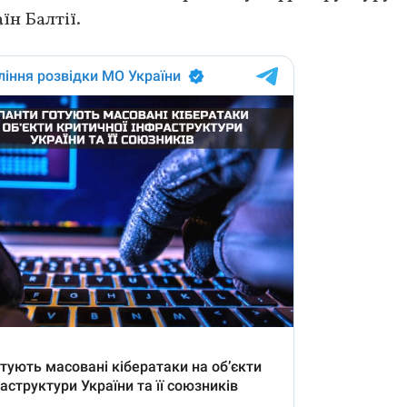
їн Балтії.