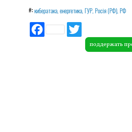
#
кибератака
енергетика
ГУР
Росія (РФ)
РФ
Fac
Tw
ebo
itte
ok
r
поддержать пр