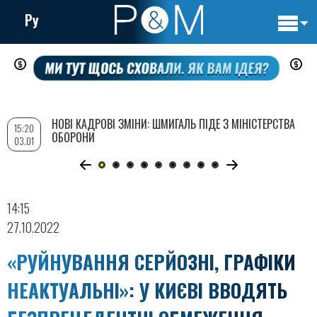
Ру
Основн
Перейти
навигац
до
основного
вмісту
НОВІ КАДРОВІ ЗМІНИ: ШМИГАЛЬ ПІДЕ З МІНІСТЕРСТВА
15:20
ОБОРОНИ
03.01
14:15
27.10.2022
«РУЙНУВАННЯ СЕРЙОЗНІ, ГРАФІКИ
НЕАКТУАЛЬНІ»: У КИЄВІ ВВОДЯТЬ