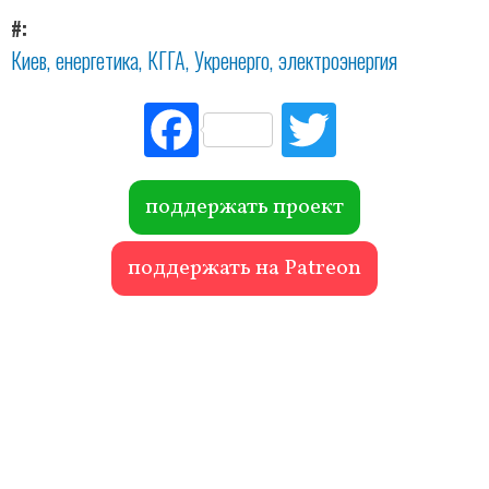
#
Киев
енергетика
КГГА
Укренерго
электроэнергия
Fac
Tw
ebo
itte
ok
r
поддержать проект
поддержать на Patreon