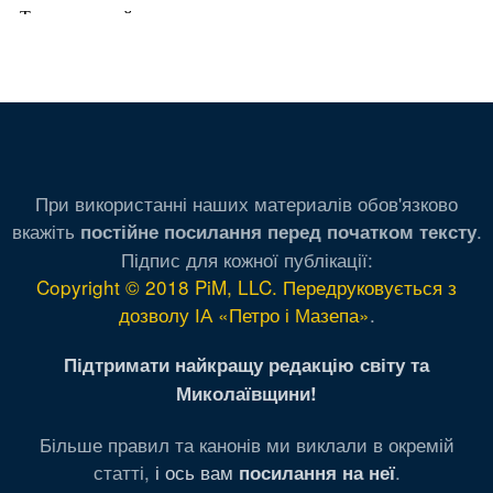
При використанні наших материалів обов'язково
вкажіть
.
постійне посилання перед початком тексту
Підпис для кожної публікації:
Copyright © 2018 PiM, LLC. Передруковується з
дозволу ІА «Петро і Мазепа»
.
Підтримати найкращу редакцію світу та
Миколаївщини!
Більше правил та канонів ми виклали в окремій
статті,
і ось вам
.
посилання на неї