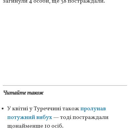
загинули 4 особи, ще 38 постраждали.
Читайте також
У квітні у Туреччині також
пролунав
потужний вибух
— тоді постраждали
щонайменше 10 осіб.