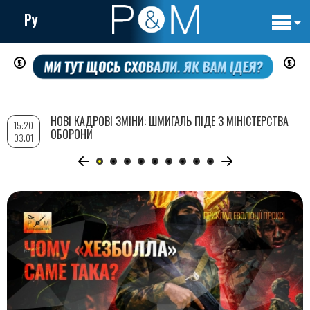
Ру
Основн
Перейти
навигац
до
основного
вмісту
НОВІ КАДРОВІ ЗМІНИ: ШМИГАЛЬ ПІДЕ З МІНІСТЕРСТВА
15:20
ОБОРОНИ
03.01