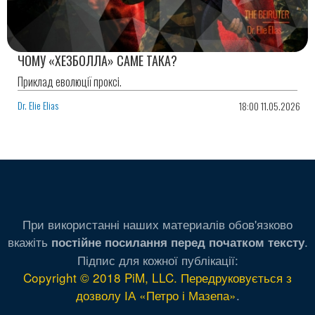
ЧОМУ «ХЕЗБОЛЛА» САМЕ ТАКА?
Приклад еволюції проксі.
Dr. Elie Elias
18:00 11.05.2026
При використанні наших материалів обов'язково
вкажіть
.
постійне посилання перед початком тексту
Підпис для кожної публікації:
Copyright © 2018 PiM, LLC. Передруковується з
дозволу ІА «Петро і Мазепа»
.