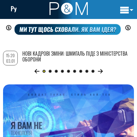
Ру
Основн
Перейти
навигац
до
основного
вмісту
НОВІ КАДРОВІ ЗМІНИ: ШМИГАЛЬ ПІДЕ З МІНІСТЕРСТВА
15:20
ОБОРОНИ
03.01