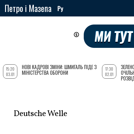
Петро і Мазепа
Ру
Перейти
до
основного
вмісту
НОВІ КАДРОВІ ЗМІНИ: ШМИГАЛЬ ПІДЕ З
ЗЕЛЕН
15:20
17:30
МІНІСТЕРСТВА ОБОРОНИ
ОЧІЛЬ
03.01
02.01
РОЗВІ
Deutsche Welle