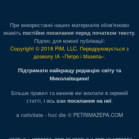
При використанні наших материалів обов'язково
вкажіть
.
постійне посилання перед початком тексту
Підпис для кожної публікації:
Copyright © 2018 PiM, LLC. Передруковується з
дозволу ІА «Петро і Мазепа»
.
Підтримати найкращу редакцію світу та
Миколаївщини!
Більше правил та канонів ми виклали в окремій
статті,
і ось вам
.
посилання на неї
a nativitate - hoc die © PETRIMAZEPA.COM
статьи + новости
,
только статьи
и
только новости