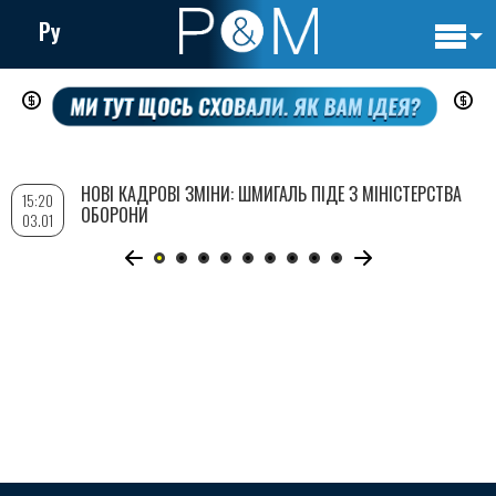
Ру
Основн
Перейти
навигац
до
основного
вмісту
НОВІ КАДРОВІ ЗМІНИ: ШМИГАЛЬ ПІДЕ З МІНІСТЕРСТВА
15:20
ОБОРОНИ
03.01