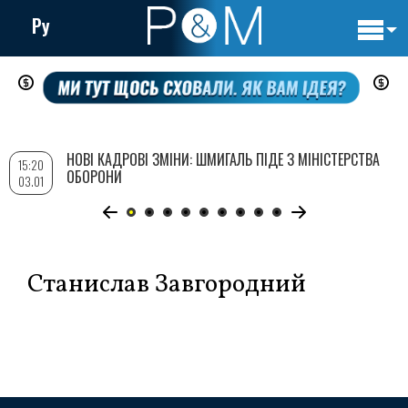
Ру
Основн
Перейти
навигац
до
основного
вмісту
НОВІ КАДРОВІ ЗМІНИ: ШМИГАЛЬ ПІДЕ З МІНІСТЕРСТВА
15:20
ОБОРОНИ
03.01
Станислав Завгородний