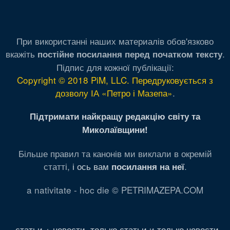
При використанні наших материалів обов'язково
вкажіть
.
постійне посилання перед початком тексту
Підпис для кожної публікації:
Copyright © 2018 PiM, LLC. Передруковується з
дозволу ІА «Петро і Мазепа»
.
Підтримати найкращу редакцію світу та
Миколаївщини!
Більше правил та канонів ми виклали в окремій
статті,
і ось вам
.
посилання на неї
a nativitate - hoc die © PETRIMAZEPA.COM
статьи + новости
,
только статьи
и
только новости