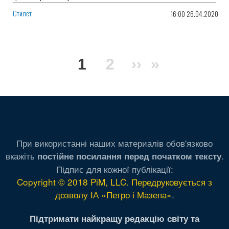
Стилет
16:00 26.04.2020
Розбивка
Поточна
1
Сторінка
2
Наступна
››
Остання
»
на
сторінки
сторінка
сторінка
сторінка
При використанні наших материалів обов'язково
вкажіть
.
постійне посилання перед початком тексту
Підпис для кожної публікації:
Copyright © 2018 PiM, LLC. Передруковується з
дозволу ІА «Петро і Мазепа»
.
Підтримати найкращу редакцію світу та