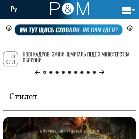
Ру
Основн
Перейти
навигац
до
основного
вмісту
НОВІ КАДРОВІ ЗМІНИ: ШМИГАЛЬ ПІДЕ З МІНІСТЕРСТВА
15:20
ОБОРОНИ
03.01
Стилет