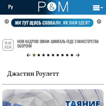
Ру
Основн
Перейти
навигац
до
основного
вмісту
НОВІ КАДРОВІ ЗМІНИ: ШМИГАЛЬ ПІДЕ З МІНІСТЕРСТВА
15:20
ОБОРОНИ
03.01
Джастин Роулетт