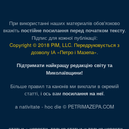
При використанні наших материалів обов'язково
вкажіть
.
постійне посилання перед початком тексту
Підпис для кожної публікації:
Copyright © 2018 PiM, LLC. Передруковується з
дозволу ІА «Петро і Мазепа»
.
Підтримати найкращу редакцію світу та
Миколаївщини!
Більше правил та канонів ми виклали в окремій
статті,
і ось вам
.
посилання на неї
a nativitate - hoc die © PETRIMAZEPA.COM
статьи + новости
,
только статьи
и
только новости