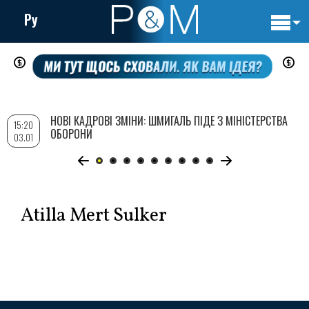
Ру
Основн
Перейти
навигац
до
основного
вмісту
НОВІ КАДРОВІ ЗМІНИ: ШМИГАЛЬ ПІДЕ З МІНІСТЕРСТВА
15:20
ОБОРОНИ
03.01
Atilla Mert Sulker