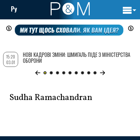
Ру
Основн
Перейти
навигац
до
основного
вмісту
НОВІ КАДРОВІ ЗМІНИ: ШМИГАЛЬ ПІДЕ З МІНІСТЕРСТВА
15:20
ОБОРОНИ
03.01
Sudha Ramachandran