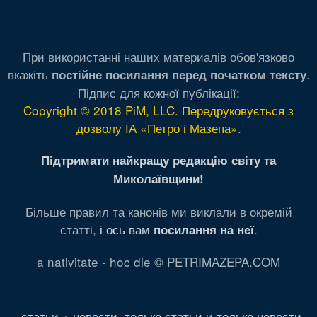
При використанні наших материалів обов'язково
вкажіть
.
постійне посилання перед початком тексту
Підпис для кожної публікації:
Copyright © 2018 PiM, LLC. Передруковується з
дозволу ІА «Петро і Мазепа»
.
Підтримати найкращу редакцію світу та
Миколаївщини!
Більше правил та канонів ми виклали в окремій
статті,
і ось вам
.
посилання на неї
a nativitate - hoc die © PETRIMAZEPA.COM
статьи + новости
,
только статьи
и
только новости