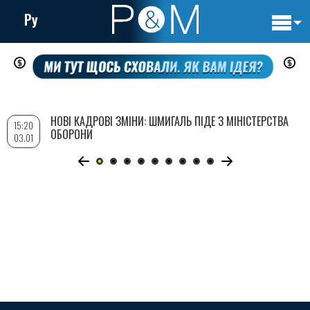
Ру
Основн
Перейти
навигац
до
основного
вмісту
НОВІ КАДРОВІ ЗМІНИ: ШМИГАЛЬ ПІДЕ З МІНІСТЕРСТВА
15:20
ОБОРОНИ
03.01