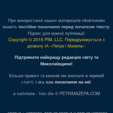
При використанні наших материалів обов'язково
вкажіть
.
постійне посилання перед початком тексту
Підпис для кожної публікації:
Copyright © 2018 PiM, LLC. Передруковується з
дозволу ІА «Петро і Мазепа»
.
Підтримати найкращу редакцію світу та
Миколаївщини!
Більше правил та канонів ми виклали в окремій
статті,
і ось вам
.
посилання на неї
a nativitate - hoc die © PETRIMAZEPA.COM
статьи + новости
,
только статьи
и
только новости