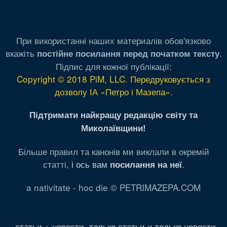
При використанні наших материалів обов'язково
вкажіть
.
постійне посилання перед початком тексту
Підпис для кожної публікації:
Copyright © 2018 PiM, LLC. Передруковується з
дозволу ІА «Петро і Мазепа»
.
Підтримати найкращу редакцію світу та
Миколаївщини!
Більше правил та канонів ми виклали в окремій
статті,
і ось вам
.
посилання на неї
a nativitate - hoc die © PETRIMAZEPA.COM
статьи + новости
,
только статьи
и
только новости