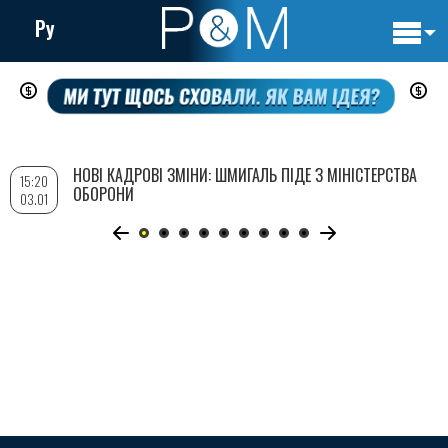
Ру
Основн
Перейти
навигац
до
основного
вмісту
НОВІ КАДРОВІ ЗМІНИ: ШМИГАЛЬ ПІДЕ З МІНІСТЕРСТВА
15:20
ОБОРОНИ
03.01